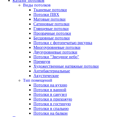
Каталог потолков
Виды потолков
Тканевые потолки
Потолки ПВХ
Матовые потолки
Сатиновые потолки
Глянцевые потолки
Прозрачные потолки
Бесшовные потолки
Потолки с фотопечатью рисунка
Многоуровневые потолки
Двухуровневые потолки
Потолки "Звездное небо"
Премиум
Художественные натяжные потолки
Антибактериальные
Акустические
Тип помещений
Потолки на кухню
Потолки в ванной
Потолки в санузел
Потолки в прихожую
Потолки в гостиную
Потолки в спальню
Потолки на балкон