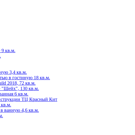
 9 кв.м.
.
ую 3,4 кв.м.
ью в гостиную 18 кв.м.
d 2018, 72 кв.м.
 "Шейх", 130 кв.м.
анная 6 кв.м.
нструкции ТЦ Красный Кит
кв.м.
 ванную 4,6 кв.м.
м.