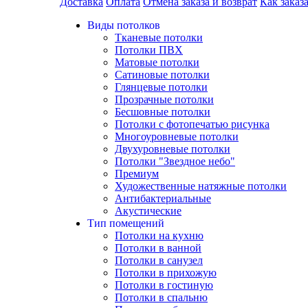
Доставка
Оплата
Отмена заказа и возврат
Как заказ
Виды потолков
Тканевые потолки
Потолки ПВХ
Матовые потолки
Сатиновые потолки
Глянцевые потолки
Прозрачные потолки
Бесшовные потолки
Потолки с фотопечатью рисунка
Многоуровневые потолки
Двухуровневые потолки
Потолки "Звездное небо"
Премиум
Художественные натяжные потолки
Антибактериальные
Акустические
Тип помещений
Потолки на кухню
Потолки в ванной
Потолки в санузел
Потолки в прихожую
Потолки в гостиную
Потолки в спальню