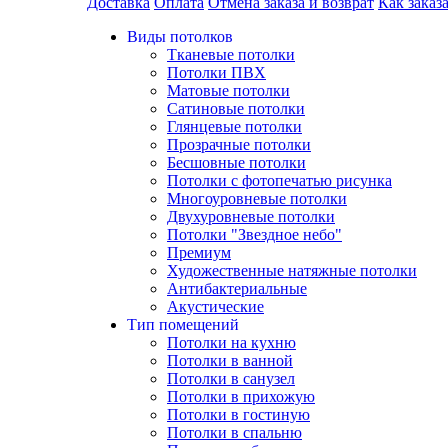
Доставка
Оплата
Отмена заказа и возврат
Как заказ
Виды потолков
Тканевые потолки
Потолки ПВХ
Матовые потолки
Сатиновые потолки
Глянцевые потолки
Прозрачные потолки
Бесшовные потолки
Потолки с фотопечатью рисунка
Многоуровневые потолки
Двухуровневые потолки
Потолки "Звездное небо"
Премиум
Художественные натяжные потолки
Антибактериальные
Акустические
Тип помещений
Потолки на кухню
Потолки в ванной
Потолки в санузел
Потолки в прихожую
Потолки в гостиную
Потолки в спальню