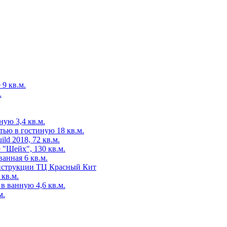
 9 кв.м.
.
ую 3,4 кв.м.
ью в гостиную 18 кв.м.
d 2018, 72 кв.м.
 "Шейх", 130 кв.м.
анная 6 кв.м.
нструкции ТЦ Красный Кит
кв.м.
 ванную 4,6 кв.м.
м.