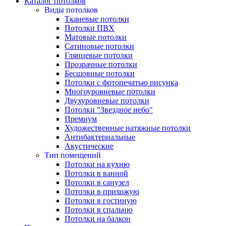
Каталог потолков
Виды потолков
Тканевые потолки
Потолки ПВХ
Матовые потолки
Сатиновые потолки
Глянцевые потолки
Прозрачные потолки
Бесшовные потолки
Потолки с фотопечатью рисунка
Многоуровневые потолки
Двухуровневые потолки
Потолки "Звездное небо"
Премиум
Художественные натяжные потолки
Антибактериальные
Акустические
Тип помещений
Потолки на кухню
Потолки в ванной
Потолки в санузел
Потолки в прихожую
Потолки в гостиную
Потолки в спальню
Потолки на балкон