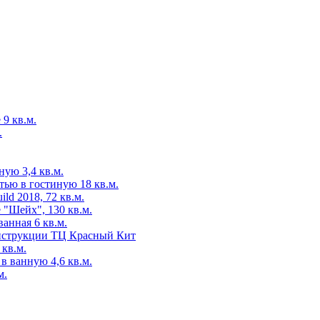
 9 кв.м.
.
ую 3,4 кв.м.
ью в гостиную 18 кв.м.
d 2018, 72 кв.м.
 "Шейх", 130 кв.м.
анная 6 кв.м.
нструкции ТЦ Красный Кит
кв.м.
 ванную 4,6 кв.м.
м.