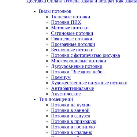
Доставка
Оплата
Отмена заказа и возврат
Как заказ
Виды потолков
Тканевые потолки
Потолки ПВХ
Матовые потолки
Сатиновые потолки
Глянцевые потолки
Прозрачные потолки
Бесшовные потолки
Потолки с фотопечатью рисунка
Многоуровневые потолки
Двухуровневые потолки
Потолки "Звездное небо"
Премиум
Художественные натяжные потолки
Антибактериальные
Акустические
Тип помещений
Потолки на кухню
Потолки в ванной
Потолки в санузел
Потолки в прихожую
Потолки в гостиную
Потолки в спальню