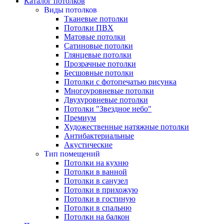
Каталог потолков
Виды потолков
Тканевые потолки
Потолки ПВХ
Матовые потолки
Сатиновые потолки
Глянцевые потолки
Прозрачные потолки
Бесшовные потолки
Потолки с фотопечатью рисунка
Многоуровневые потолки
Двухуровневые потолки
Потолки "Звездное небо"
Премиум
Художественные натяжные потолки
Антибактериальные
Акустические
Тип помещений
Потолки на кухню
Потолки в ванной
Потолки в санузел
Потолки в прихожую
Потолки в гостиную
Потолки в спальню
Потолки на балкон