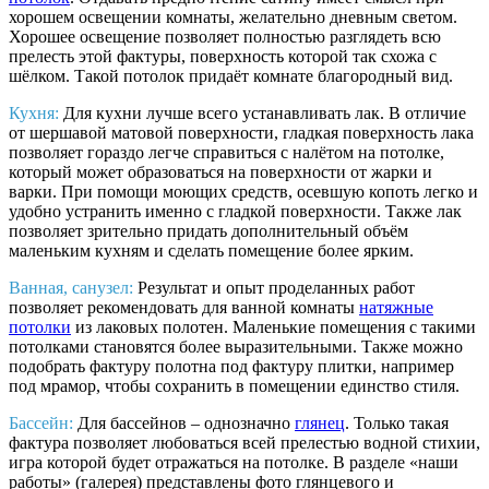
хорошем освещении комнаты, желательно дневным светом.
Хорошее освещение позволяет полностью разглядеть всю
прелесть этой фактуры, поверхность которой так схожа с
шёлком. Такой потолок придаёт комнате благородный вид.
Кухня:
Для кухни лучше всего устанавливать лак. В отличие
от шершавой матовой поверхности, гладкая поверхность лака
позволяет гораздо легче справиться с налётом на потолке,
который может образоваться на поверхности от жарки и
варки. При помощи моющих средств, осевшую копоть легко и
удобно устранить именно с гладкой поверхности. Также лак
позволяет зрительно придать дополнительный объём
маленьким кухням и сделать помещение более ярким.
Ванная, санузел:
Результат и опыт проделанных работ
позволяет рекомендовать для ванной комнаты
натяжные
потолки
из лаковых полотен. Маленькие помещения с такими
потолками становятся более выразительными. Также можно
подобрать фактуру полотна под фактуру плитки, например
под мрамор, чтобы сохранить в помещении единство стиля.
Бассейн:
Для бассейнов – однозначно
глянец
. Только такая
фактура позволяет любоваться всей прелестью водной стихии,
игра которой будет отражаться на потолке. В разделе «наши
работы» (галерея) представлены фото глянцевого и