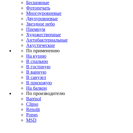
Бесшовные
Фотопечать
Многоуровневые
Двухуровневые
Звездное небо
Премиум
Художественные
Антибактериальные
Акустические
По применению
На кухню
В спальню
В гостиную
В ванную
В санузел
В прихожую
На балкон
По производителю
Barrisol
Clipso
Renolit
Pongs
MSD