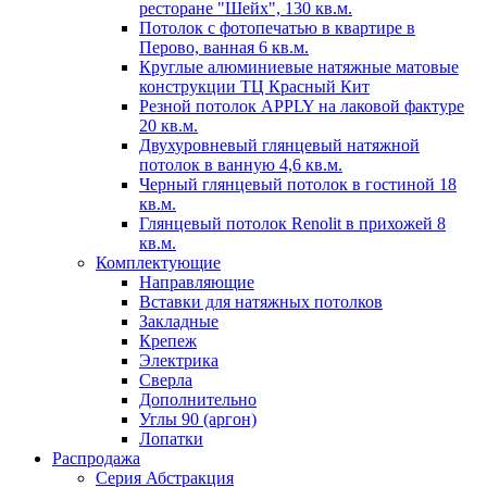
ресторане "Шейх", 130 кв.м.
Потолок с фотопечатью в квартире в
Перово, ванная 6 кв.м.
Круглые алюминиевые натяжные матовые
конструкции ТЦ Красный Кит
Резной потолок APPLY на лаковой фактуре
20 кв.м.
Двухуровневый глянцевый натяжной
потолок в ванную 4,6 кв.м.
Черный глянцевый потолок в гостиной 18
кв.м.
Глянцевый потолок Renolit в прихожей 8
кв.м.
Комплектующие
Направляющие
Вставки для натяжных потолков
Закладные
Крепеж
Электрика
Сверла
Дополнительно
Углы 90 (аргон)
Лопатки
Распродажа
Серия Абстракция