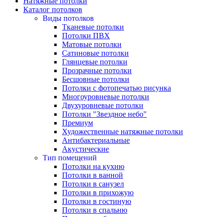
Натяжные потолки
Каталог потолков
Виды потолков
Тканевые потолки
Потолки ПВХ
Матовые потолки
Сатиновые потолки
Глянцевые потолки
Прозрачные потолки
Бесшовные потолки
Потолки с фотопечатью рисунка
Многоуровневые потолки
Двухуровневые потолки
Потолки "Звездное небо"
Премиум
Художественные натяжные потолки
Антибактериальные
Акустические
Тип помещений
Потолки на кухню
Потолки в ванной
Потолки в санузел
Потолки в прихожую
Потолки в гостиную
Потолки в спальню