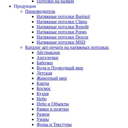
Потолки на балкон
Продукция
Производитель
Натяжные потолки Barrisol
Натяжные потолки Clipso
Натяжные потолки Renolit
Натяжные потолки Pongs
Натяжные потолки Descor
Натяжные потолки MSD
Каталог арт-печати на натяжных потолках
Абстракция
Ангелочки
Бабочки
Вода и Подводный мир
Детская
Животный мир
Карты
Космос
Кухня
Небо
Небо и Объекты
Рамки и розетки
Разное
Узоры
Фоны и Текстуры