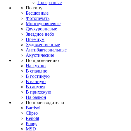
Прозрачные
По типу
Бесшовные
Фотопечать
Многоуровневые
Двухуровневые
Звездное небо
Премиум
Художественные
Антибактериальные
Акустические
По применению
На кухню
В спальню
В гостиную
В ванную
В санузел
В прихожую
На балкон
По производителю
Barrisol
Clipso
Renolit
Pongs
MSD