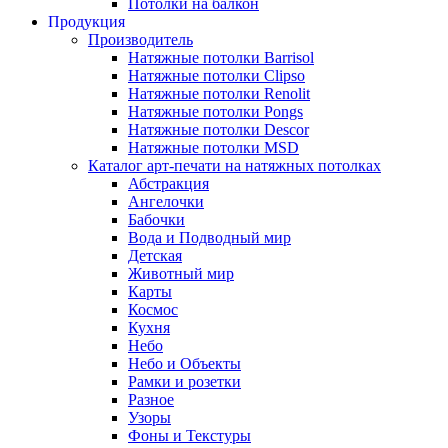
Потолки на балкон
Продукция
Производитель
Натяжные потолки Barrisol
Натяжные потолки Clipso
Натяжные потолки Renolit
Натяжные потолки Pongs
Натяжные потолки Descor
Натяжные потолки MSD
Каталог арт-печати на натяжных потолках
Абстракция
Ангелочки
Бабочки
Вода и Подводный мир
Детская
Животный мир
Карты
Космос
Кухня
Небо
Небо и Объекты
Рамки и розетки
Разное
Узоры
Фоны и Текстуры