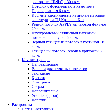
ресторане "Шейх", 130 кв.м.
Потолок с фотопечатью в квартире в
Перово, ванная 6 кв.м.
Круглые алюминиевые натяжные матовые
конструкции ТЦ Красный Кит
Резной потолок APPLY на лаковой фактуре
20 кв.м.
Двухуровневый глянцевый натяжной
потолок в ванную 4,6 кв.м.
Черный глянцевый потолок в гостиной 18
кв.м.
Глянцевый потолок Renolit в прихожей 8
кв.м.
Комплектующие
Направляющие
Вставки для натяжных потолков
Закладные
Крепеж
Электрика
Сверла
Дополнительно
Углы 90 (аргон)
Лопатки
Распродажа
Серия Абстракция