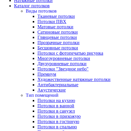
Натяжные потолки
Каталог потолков
Виды потолков
Тканевые потолки
Потолки ПВХ
Матовые потолки
Сатиновые потолки
Глянцевые потолки
Прозрачные потолки
Бесшовные потолки
Потолки с фотопечатью рисунка
Многоуровневые потолки
Двухуровневые потолки
Потолки "Звездное небо"
Премиум
Художественные натяжные потолки
Антибактериальные
Акустические
Тип помещений
Потолки на кухню
Потолки в ванной
Потолки в санузел
Потолки в прихожую
Потолки в гостиную
Потолки в спальню