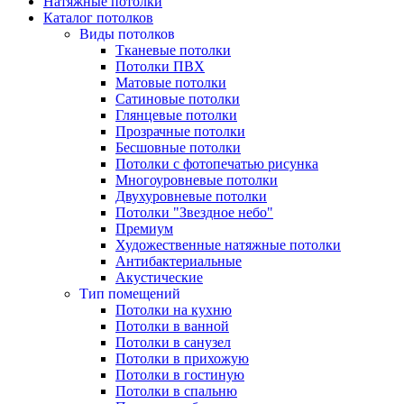
Натяжные потолки
Каталог потолков
Виды потолков
Тканевые потолки
Потолки ПВХ
Матовые потолки
Сатиновые потолки
Глянцевые потолки
Прозрачные потолки
Бесшовные потолки
Потолки с фотопечатью рисунка
Многоуровневые потолки
Двухуровневые потолки
Потолки "Звездное небо"
Премиум
Художественные натяжные потолки
Антибактериальные
Акустические
Тип помещений
Потолки на кухню
Потолки в ванной
Потолки в санузел
Потолки в прихожую
Потолки в гостиную
Потолки в спальню