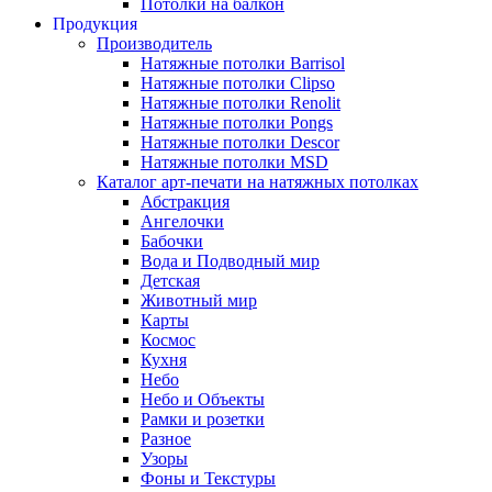
Потолки на балкон
Продукция
Производитель
Натяжные потолки Barrisol
Натяжные потолки Clipso
Натяжные потолки Renolit
Натяжные потолки Pongs
Натяжные потолки Descor
Натяжные потолки MSD
Каталог арт-печати на натяжных потолках
Абстракция
Ангелочки
Бабочки
Вода и Подводный мир
Детская
Животный мир
Карты
Космос
Кухня
Небо
Небо и Объекты
Рамки и розетки
Разное
Узоры
Фоны и Текстуры