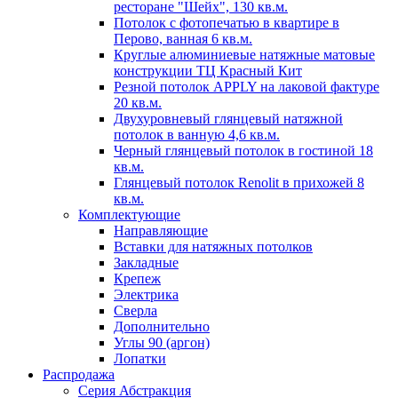
ресторане "Шейх", 130 кв.м.
Потолок с фотопечатью в квартире в
Перово, ванная 6 кв.м.
Круглые алюминиевые натяжные матовые
конструкции ТЦ Красный Кит
Резной потолок APPLY на лаковой фактуре
20 кв.м.
Двухуровневый глянцевый натяжной
потолок в ванную 4,6 кв.м.
Черный глянцевый потолок в гостиной 18
кв.м.
Глянцевый потолок Renolit в прихожей 8
кв.м.
Комплектующие
Направляющие
Вставки для натяжных потолков
Закладные
Крепеж
Электрика
Сверла
Дополнительно
Углы 90 (аргон)
Лопатки
Распродажа
Серия Абстракция