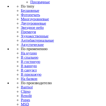
Прозрачные
По типу
Бесшовные
Фотопечать
Многоуровневые
Двухуровневые
Звездное небо
Премиум
Художественные
Антибактериальные
Акустические
По применению
На кухню
В спальню
В гостиную
В ванную
В санузел
В прихожую
На балкон
По производителю
Barrisol
Clipso
Renolit
Pongs
MSD