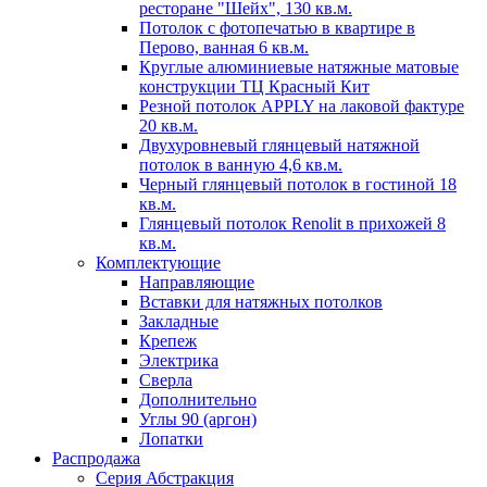
ресторане "Шейх", 130 кв.м.
Потолок с фотопечатью в квартире в
Перово, ванная 6 кв.м.
Круглые алюминиевые натяжные матовые
конструкции ТЦ Красный Кит
Резной потолок APPLY на лаковой фактуре
20 кв.м.
Двухуровневый глянцевый натяжной
потолок в ванную 4,6 кв.м.
Черный глянцевый потолок в гостиной 18
кв.м.
Глянцевый потолок Renolit в прихожей 8
кв.м.
Комплектующие
Направляющие
Вставки для натяжных потолков
Закладные
Крепеж
Электрика
Сверла
Дополнительно
Углы 90 (аргон)
Лопатки
Распродажа
Серия Абстракция