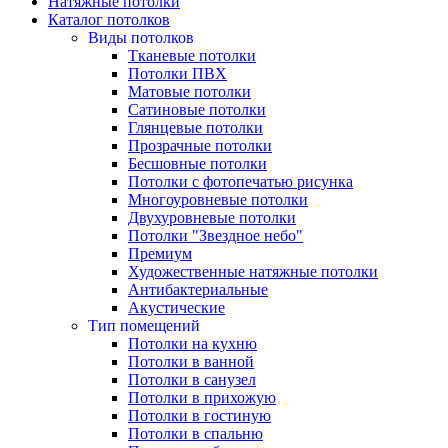
Натяжные потолки
Каталог потолков
Виды потолков
Тканевые потолки
Потолки ПВХ
Матовые потолки
Сатиновые потолки
Глянцевые потолки
Прозрачные потолки
Бесшовные потолки
Потолки с фотопечатью рисунка
Многоуровневые потолки
Двухуровневые потолки
Потолки "Звездное небо"
Премиум
Художественные натяжные потолки
Антибактериальные
Акустические
Тип помещений
Потолки на кухню
Потолки в ванной
Потолки в санузел
Потолки в прихожую
Потолки в гостиную
Потолки в спальню