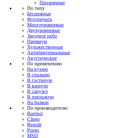
Прозрачные
По типу
Бесшовные
Фотопечать
Многоуровневые
Двухуровневые
Звездное небо
Премиум
Художественные
Антибактериальные
Акустические
По применению
На кухню
В спальню
В гостиную
В ванную
В санузел
В прихожую
На балкон
По производителю
Barrisol
Clipso
Renolit
Pongs
MSD