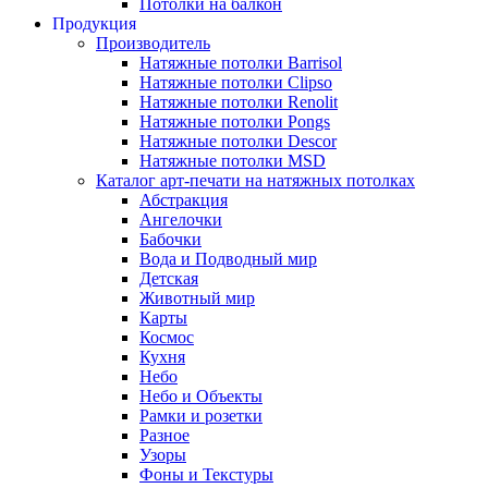
Потолки на балкон
Продукция
Производитель
Натяжные потолки Barrisol
Натяжные потолки Clipso
Натяжные потолки Renolit
Натяжные потолки Pongs
Натяжные потолки Descor
Натяжные потолки MSD
Каталог арт-печати на натяжных потолках
Абстракция
Ангелочки
Бабочки
Вода и Подводный мир
Детская
Животный мир
Карты
Космос
Кухня
Небо
Небо и Объекты
Рамки и розетки
Разное
Узоры
Фоны и Текстуры